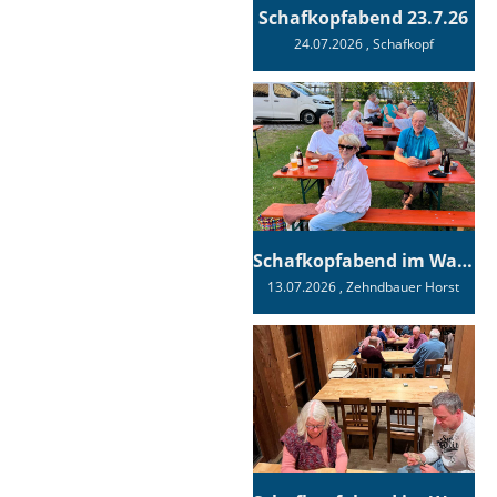
Schafkopfabend 23.7.26
24.07.2026
, Schafkopf
Schafkopfabend im Wagnerhaus
13.07.2026
, Zehndbauer Horst