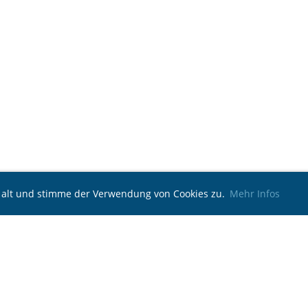
e alt und stimme der Verwendung von Cookies zu.
Mehr Infos
© Brauerei Oberhaching
Erstellt mit ClubDesk Vereinssoftware