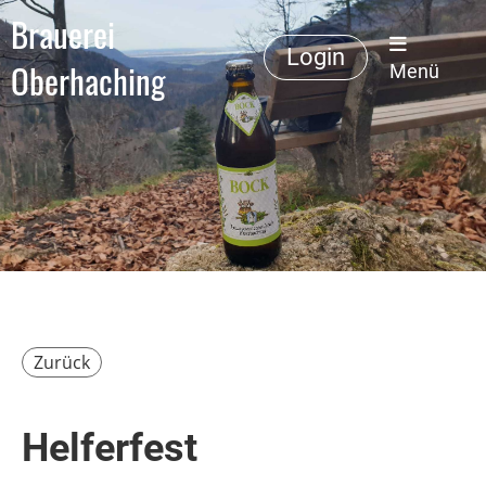
Brauerei
Login
Oberhaching
Menü
Zurück
Helferfest