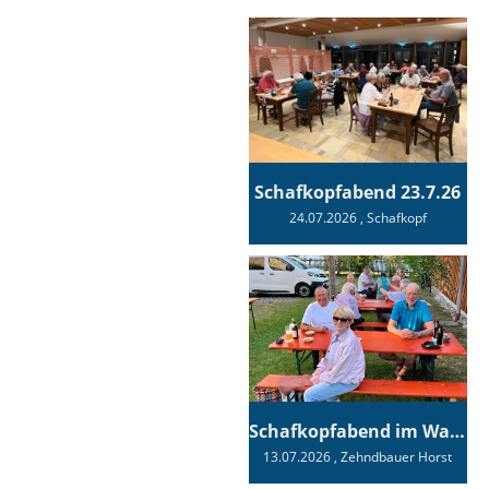
Schafkopfabend 23.7.26
24.07.2026
, Schafkopf
Schafkopfabend im Wagnerhaus
13.07.2026
, Zehndbauer Horst