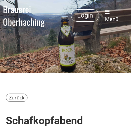
Brauerei
Login
Oberhaching
Menü
Zurück
Schafkopfabend