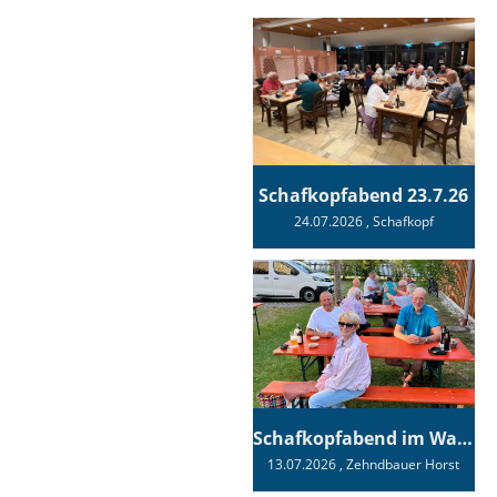
Schafkopfabend 23.7.26
24.07.2026
, Schafkopf
Schafkopfabend im Wagnerhaus
13.07.2026
, Zehndbauer Horst